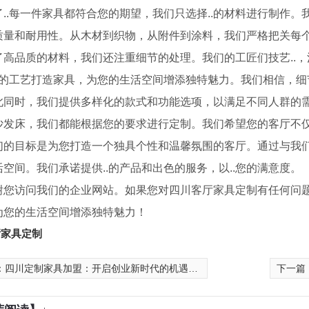
了..每一件家具都符合您的期望，我们只选择..的材料进行制作。
质量和耐用性。从木材到织物，从附件到涂料，我们严格把关每个环
了高品质的材料，我们还注重细节的处理。我们的工匠们技艺..
..的工艺打造家具，为您的生活空间增添独特魅力。我们相信，
此同时，我们提供多样化的款式和功能选项，以满足不同人群的
沙发床，我们都能根据您的要求进行定制。我们希望您的客厅不
们的目标是为您打造一个独具个性和温馨氛围的客厅。通过与我们
空间。我们承诺提供..的产品和出色的服务，以..您的满意度。
家具加盟
谢您访问我们的企业网站。如果您对四川客厅家具定制有任何问
成都定制家具厂家
为您的生活空间增添独特魅力！
厅家具定制
：
四川定制家具加盟：开启创业新时代的机遇之门
下一篇