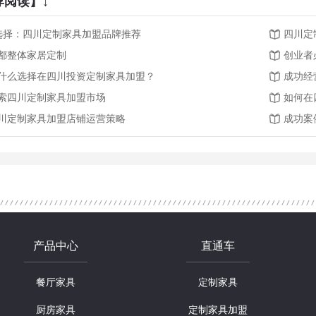
荐阅读】↓
.选择：四川定制家具加盟品牌推荐
四川定
都整体家居定制
创业者
什么选择在四川投资定制家具加盟？
成功经
索四川定制家具加盟市场
如何在
川定制家具加盟店铺运营策略
成功案
产品中心
直通车
餐厅家具
定制家具
厨房家具
定制家具加盟