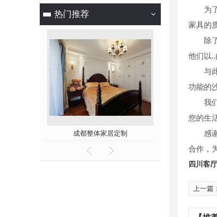
为
热门推荐
家具的
除
他们以
与
功能的
我
您的生活
加盟厂家
成都整体家居定制
四川定制
感
合作，
四川客
上一篇