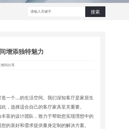
搜索
间增添独特魅力
二维码分享
一个....的生活空间。我们深知客厅是家居生
因此，选择适合自己的客厅家具至关重要。
验丰富的设计团队，致力于帮助您实现理想中的
据您的喜好和需求提供量身定制的解决方案。