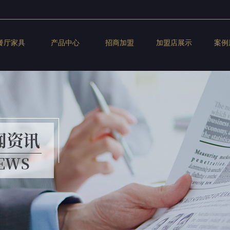
餐厅家具
产品中心
招商加盟
加盟店展示
案例