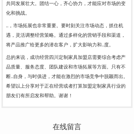
共同发展壮大。团结一心，齐心协力，才能应对市场的变
化和挑战。
..，市场拓展也非常重要。要时刻关注市场动态，抓住机
遇，灵活调整经营策略。通过多样化的营销手段和渠道，
将产品推广给更多的潜在客户，扩大影响力和..度。
总的来说，成功经营四川定制家具加盟店需要综合考虑产
品质量、服务态度、团队建设和市场拓展等方面。只有不
断..自身，与时俱进，才能在激烈的市场竞争中脱颖而出。
希望以上分享对于正在经营或者打算加盟定制家具行业的
朋友们有所启发和帮助。谢谢！
在线留言