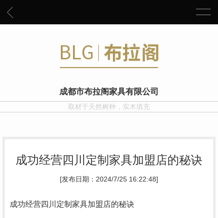
成都市布拉阁家具有限公司
取材于天然树种，实木填充
成功经营四川定制家具加盟店的秘诀
[发布日期：2024/7/25 16:22:48]
成功经营四川定制家具加盟店的秘诀