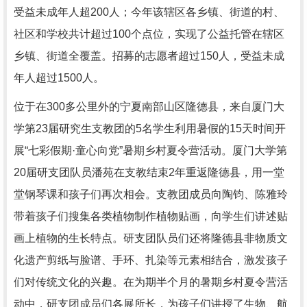
受益未成年人超200人；今年该辖区各乡镇、街道的村、
社区和学校共计超过100个点位，实现了公益托管在辖区
乡镇、街道全覆盖。招募的志愿者超过150人，受益未成
年人超过1500人。
位于在300多公里外的宁夏南部山区隆德县，来自厦门大
学第23届研究生支教团的5名学生利用暑假的15天时间开
展“七彩假期·童心向党”暑期乡村夏令营活动。厦门大学第
20届研支团队员潘苑在支教结束2年重返隆德县，用一堂
堂钢琴课和孩子们再次相会。支教团成员向陶钧、陈雅玲
带着孩子们搜集各类植物制作植物贴画，向学生们讲述贴
画上植物的生长特点。研支团队员们还将隆德县非物质文
化遗产剪纸与脸谱、手环、扎染等元素相结合，激发孩子
们对传统文化的兴趣。在为期半个月的暑期乡村夏令营活
动中，研支团成员们各展所长，为孩子们讲授了生物、航